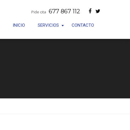
677 867 112
Pide cita
INICIO
SERVICIOS
CONTACTO