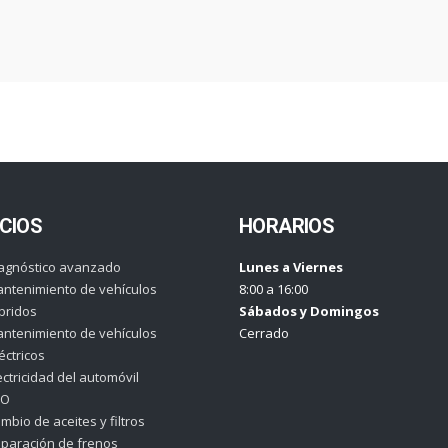
CIOS
HORARIOS
agnóstico avanzado
Lunes a Viernes
ntenimiento de vehículos
8:00 a 16:00
bridos
Sábados y Domingos
ntenimiento de vehículos
Cerrado
éctricos
ectricidad del automóvil
CO
mbio de aceites y filtros
paración de frenos