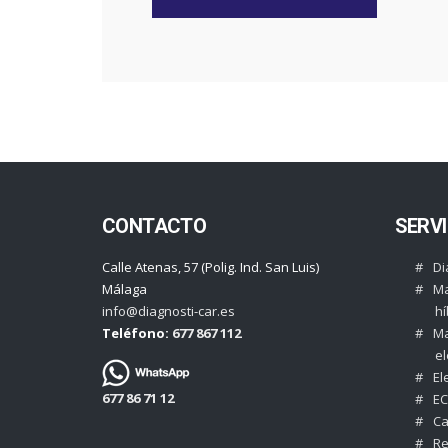
CONTACTO
SERVI
Calle Atenas, 57 (Polig. Ind. San Luis)
Di
Málaga
Ma
info@diagnosti-car.es
hí
Teléfono:
677 867 112
Ma
el
El
677 86 71 12
E
Ca
Re