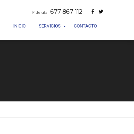
677 867 112
Pide cita
INICIO
SERVICIOS
CONTACTO