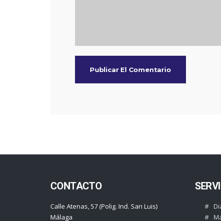
CONTACTO
SERVI
Calle Atenas, 57 (Polig. Ind. San Luis)
Di
Málaga
Ma