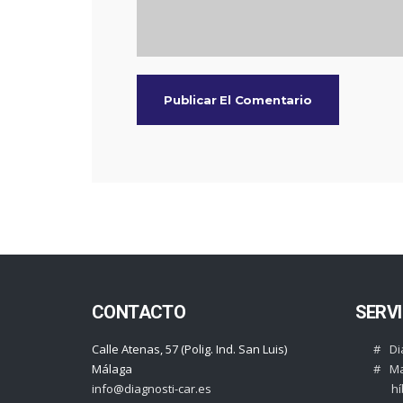
CONTACTO
SERVI
Calle Atenas, 57 (Polig. Ind. San Luis)
Di
Málaga
Ma
info@diagnosti-car.es
hí