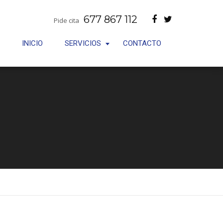
677 867 112
Pide cita
INICIO
SERVICIOS
CONTACTO